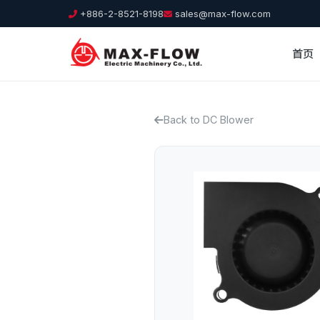
+886-2-8521-8198
sales@max-flow.com
首页
Back to DC Blower