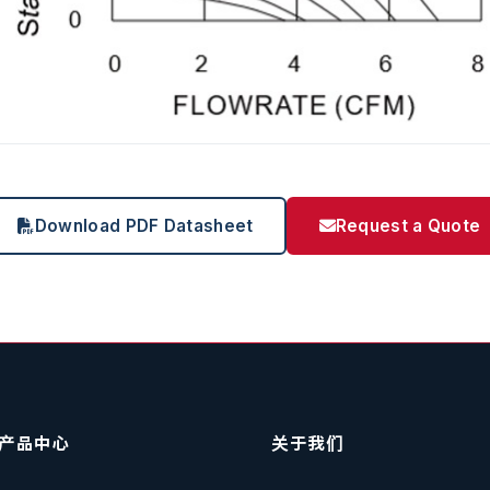
Download PDF Datasheet
Request a Quote
产品中心
关于我们