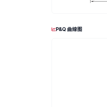
P&Q 曲線图