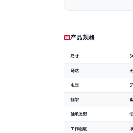
产品规格
尺寸
6
马达
电压
5
框架
塑
轴承类型
滚
工作温度
滚