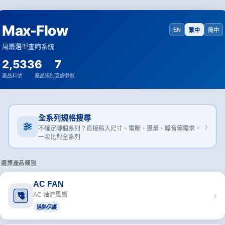
Max-Flow
EN
繁中
简中
風扇選型查詢系統
2,533
6
7
產品料號
產品類別
查詢參數
全系列規格搜尋
›
不確定哪個系列？直接輸入尺寸、電壓、風量、噪音等需求，
一次比對全系列
選擇產品類別
AC FAN
›
AC 軸流風扇
過熱保護