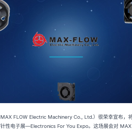
FLOW Electric Machinery Co., Ltd.）很荣幸宣
子展—Electronics For You Expo。这场展会对 MA