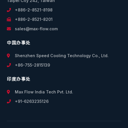
Taipei City 242, Taiwan
+886-2-8521-8198
+886-2-8521-8201
sales@max-flow.com
中国办事处
Shenzhen Speed Cooling Technology Co., Ltd.
+86-755-2815139
印度办事处
Max Flow India Tech Pvt. Ltd.
+91-6263235126