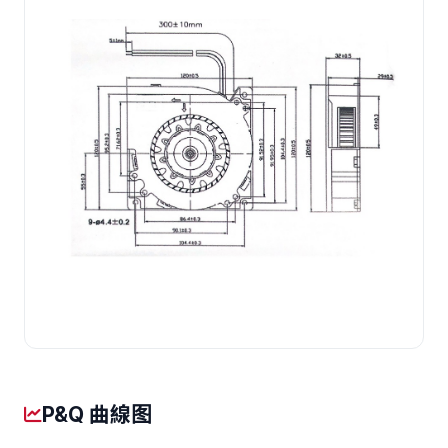
P&Q 曲線图