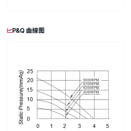
P&Q 曲線图