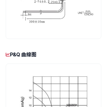
P&Q 曲線图