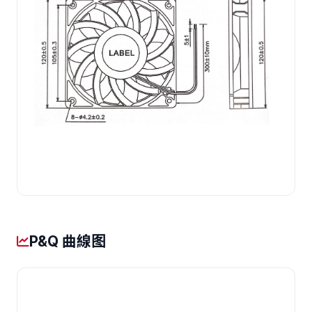
P&Q 曲線图