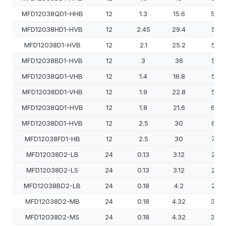
MFD12038QD1-HHB
12
1.3
15.6
500
MFD12038HD1-HVB
12
2.45
29.4
520
MFD12038D1-HVB
12
2.1
25.2
550
MFD12038BD1-HVB
12
3
36
550
MFD12038QD1-VHB
12
1.4
16.8
550
MFD12038DD1-VHB
12
1.9
22.8
570
MFD12038QD1-HVB
12
1.8
21.6
600
MFD12038DD1-HVB
12
2.5
30
640
MFD12038FD1-HB
12
2.5
30
750
MFD12038D2-LB
24
0.13
3.12
250
MFD12038D2-LS
24
0.13
3.12
250
MFD12038BD2-LB
24
0.18
4.2
250
MFD12038D2-MB
24
0.18
4.32
300
MFD12038D2-MS
24
0.18
4.32
300