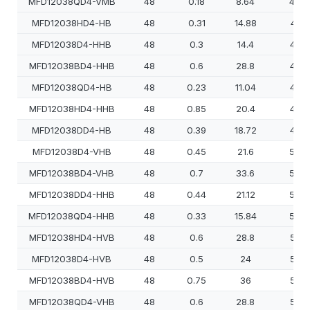
MFD12038QD4-VMB
48
0.18
8.64
400
MFD12038HD4-HB
48
0.31
14.88
410
MFD12038D4-HHB
48
0.3
14.4
450
MFD12038BD4-HHB
48
0.6
28.8
450
MFD12038QD4-HB
48
0.23
11.04
450
MFD12038HD4-HHB
48
0.85
20.4
460
MFD12038DD4-HB
48
0.39
18.72
470
MFD12038D4-VHB
48
0.45
21.6
500
MFD12038BD4-VHB
48
0.7
33.6
500
MFD12038DD4-HHB
48
0.44
21.12
500
MFD12038QD4-HHB
48
0.33
15.84
500
MFD12038HD4-HVB
48
0.6
28.8
520
MFD12038D4-HVB
48
0.5
24
550
MFD12038BD4-HVB
48
0.75
36
550
MFD12038QD4-VHB
48
0.6
28.8
550