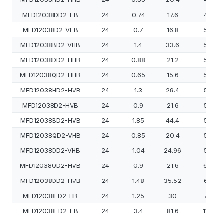
MFD12038DD2-HB
24
0.74
17.6
470
MFD12038D2-VHB
24
0.7
16.8
500
MFD12038BD2-VHB
24
1.4
33.6
500
MFD12038DD2-HHB
24
0.88
21.2
500
MFD12038QD2-HHB
24
0.65
15.6
500
MFD12038HD2-HVB
24
1.3
29.4
520
MFD12038D2-HVB
24
0.9
21.6
550
MFD12038BD2-HVB
24
1.85
44.4
550
MFD12038QD2-VHB
24
0.85
20.4
550
MFD12038DD2-VHB
24
1.04
24.96
570
MFD12038QD2-HVB
24
0.9
21.6
600
MFD12038DD2-HVB
24
1.48
35.52
640
MFD12038FD2-HB
24
1.25
30
750
MFD12038ED2-HB
24
3.4
81.6
1100