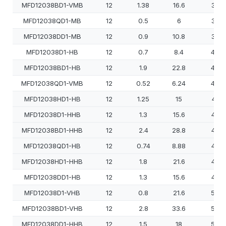
MFD12038BD1-VMB
12
1.38
16.6
350
MFD12038QD1-MB
12
0.5
6
350
MFD12038DD1-MB
12
0.9
10.8
380
MFD12038D1-HB
12
0.7
8.4
400
MFD12038BD1-HB
12
1.9
22.8
400
MFD12038QD1-VMB
12
0.52
6.24
400
MFD12038HD1-HB
12
1.25
15
410
MFD12038D1-HHB
12
1.3
15.6
450
MFD12038BD1-HHB
12
2.4
28.8
450
MFD12038QD1-HB
12
0.74
8.88
450
MFD12038HD1-HHB
12
1.8
21.6
460
MFD12038DD1-HB
12
1.3
15.6
470
MFD12038D1-VHB
12
0.8
21.6
500
MFD12038BD1-VHB
12
2.8
33.6
500
MFD12038DD1-HHB
12
1.5
18
500