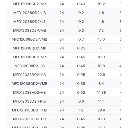
MFD12038BD2-MB
24
0.43
10.2
300
MFD12038QD2-LB
24
0.2
4.8
300
MFD12038QD2-LS
24
0.2
4.8
300
MFD12038D2-VMB
24
0.3
7.2
350
MFD12038BD2-VMB
24
0.7
16.6
350
MFD12038QD2-MB
24
0.25
6
350
MFD12038DD2-MB
24
0.45
10.8
380
MFD12038D2-HB
24
0.45
10.8
400
MFD12038BD2-HB
24
0.95
22.8
400
MFD12038QD2-VMB
24
0.35
8.4
400
MFD12038HD2-HB
24
0.62
14.88
410
MFD12038D2-HHB
24
0.6
14.4
450
MFD12038BD2-HHB
24
1.2
28.8
450
MFD12038QD2-HB
24
0.45
10.8
450
MFD12038HD2-HHB
24
0.85
20.4
460