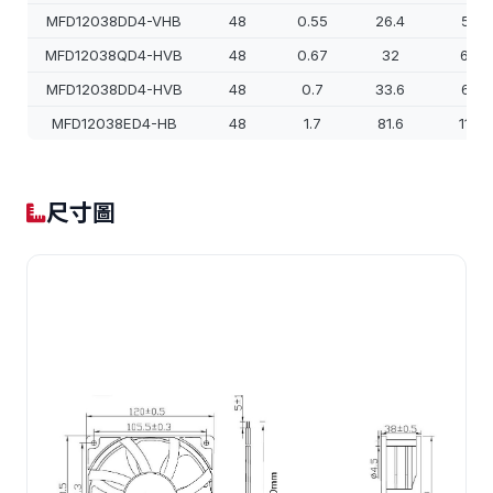
MFD12038DD4-VHB
48
0.55
26.4
570
MFD12038QD4-HVB
48
0.67
32
600
MFD12038DD4-HVB
48
0.7
33.6
640
MFD12038ED4-HB
48
1.7
81.6
1100
尺寸圖