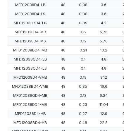
MFD12038D4-LB
48
0.08
3.6
250
MFD12038D4-LS
48
0.08
3.6
250
MFD12038BD4-LB
48
0.09
4.2
250
MFD12038D4-MB
48
0.12
5.76
300
MFD12038D4-MS
48
0.12
5.76
300
MFD12038BD4-MB
48
0.21
10.2
300
MFD12038QD4-LB
48
0.1
4.8
300
MFD12038QD4-LS
48
0.1
4.8
300
MFD12038D4-VMB
48
0.19
9.12
350
MFD12038BD4-VMB
48
0.35
16.6
350
MFD12038QD4-MB
48
0.13
6.24
350
MFD12038DD4-MB
48
0.23
11.04
380
MFD12038D4-HB
48
0.27
12.9
400
MFD12038BD4-HB
48
0.48
22.8
400