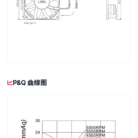
P&Q 曲線图