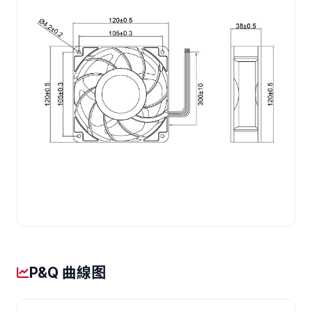
P&Q 曲線图