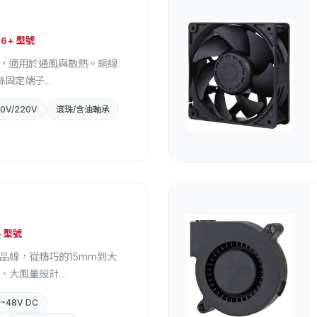
扇
 96+ 型號
扇，適用於通風與散熱。銅線
固定端子...
10V/220V
滾珠/含油軸承
+ 型號
品線，從精巧的15mm到大
、大風量設計...
~48V DC