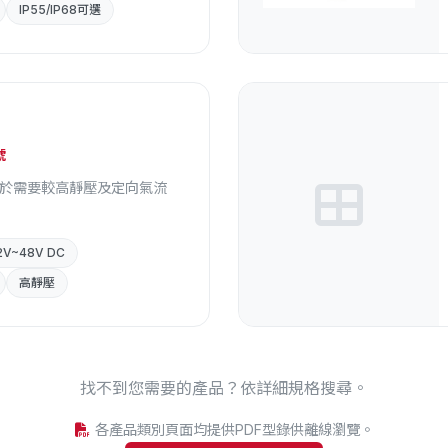
IP55/IP68可選
扇
號
用於需要較高靜壓及定向氣流
2V~48V DC
高靜壓
找不到您需要的產品？依詳細規格搜尋。
各產品類別頁面均提供PDF型錄供離線瀏覽。