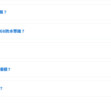
扇？
P68防水等級？
接頭？
？