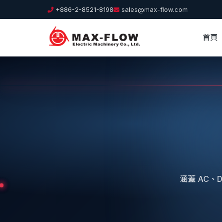
+886-2-8521-8198
sales@max-flow.com
首頁
涵蓋 AC、