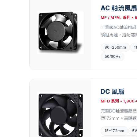
AC 軸流風
MF / MFAL 系列 •
工業級AC軸流風
繞組馬達，搭配螺絲
80~250mm
1
50/60Hz
DC 風扇
MFD 系列 • 1,800
完整DC軸流風扇產
型172mm。高轉速
15~172mm
5V