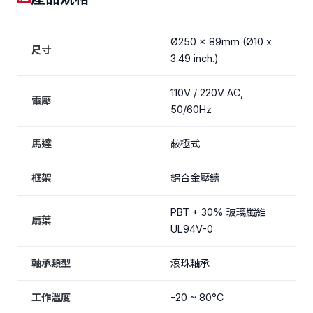
Ø250 x 89mm (Ø10 x
尺寸
3.49 inch.)
110V / 220V AC,
電壓
50/60Hz
馬達
蔽極式
框架
鋁合金壓鑄
PBT + 30% 玻璃纖維
扇葉
UL94V-0
軸承類型
滾珠軸承
工作溫度
-20 ~ 80°C